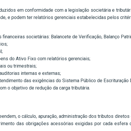
zidos em conformidade com a legislação societária e tributári
ade, e podem ter relatórios gerenciais estabelecidas pelos critéri
inanceiras societárias: Balancete de Verificação, Balanço Patr
ios;
l;
ens do Ativo Fixo com relatórios gerenciais;
is ou trimestrais;
uditorias internas e externas;
tendimento das exigências do Sistema Público de Escrituração D
om o objetivo de redução da carga tributária.
eendem, o cálculo, apuração, administração dos tributos diretos
mento das obrigações acessórias exigidas por cada esfera de