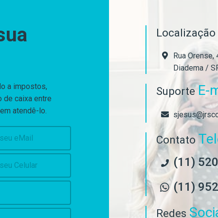
sua
Localizaçã
Rua Orense, 4
Diadema / S
do a impostos,
E-m
Suporte
 de caixa entre
 em atendê-lo.
sjesus@jrsco
Te
Contato
(11) 52
(11) 95
Soci
Redes