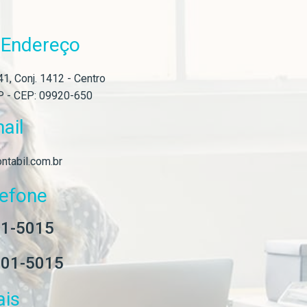
Endereço
o
1, Conj. 1412 - Centro
P - CEP: 09920-650
ail
ntabil.com.br
lefone
01-5015
201-5015
ais