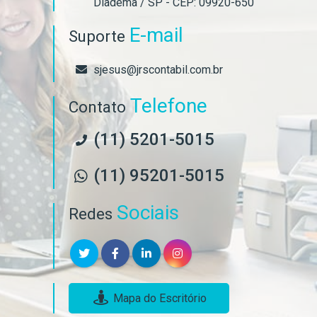
Diadema / SP - CEP: 09920-650
E-mail
Suporte
sjesus@jrscontabil.com.br
Telefone
Contato
(11) 5201-5015
(11) 95201-5015
Sociais
Redes
Mapa do Escritório